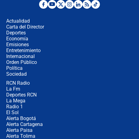
Posesión de Abelardo De La Espriella
en Cali: ¿qué pasará con los
congresistas del Pacto Histórico que
Actualidad
no asistirán?
Carta del Director
Álvaro Uribe asistirá a la posesión y
Deportes
crece el pulso por la elección del
Economía
contralor
Emisiones
Entretenimiento
Internacional
🔴 EN VIVO | Noticiero La FM con
Orden Público
Juan Lozano - 6 de agosto de 2026
Política
Sociedad
RCN Radio
¿Por qué De la Espriella gobernará
La Fm
desde Barranquilla? Experto explica
la razón
Deportes RCN
La Mega
Radio 1
El Sol
Alerta Bogotá
Alerta Cartagena
Alerta Paisa
Alerta Tolima