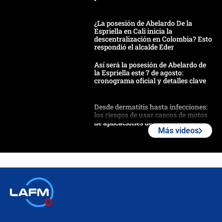
¿La posesión de Abelardo De la
Espriella en Cali inicia la
descentralización en Colombia? Esto
respondió el alcalde Eder
Así será la posesión de Abelardo de
la Espriella este 7 de agosto:
cronograma oficial y detalles clave
Desde dermatitis hasta infecciones:
los riesgos de usar cascos de motos
de aplicaciones de transporte
Más videos
¿Cómo comprar dólares desde el
celular? Requisitos, pasos y
recomendaciones
Las seis de las 6 con Juan Lozano |
jueves 6 de agosto de 2026