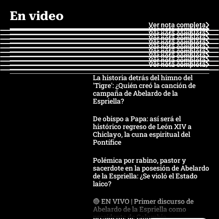
En video
Ver nota completa
Ver nota completa
Ver nota completa
Ver nota completa
Ver nota completa
Ver nota completa
Ver nota completa
Ver nota completa
Ver nota completa
Ver nota completa
La historia detrás del himno del
'Tigre': ¿Quién creó la canción de
campaña de Abelardo de la
Espriella?
De obispo a Papa: así será el
histórico regreso de León XIV a
Chiclayo, la cuna espiritual del
Pontífice
Polémica por rabino, pastor y
sacerdote en la posesión de Abelardo
de la Espriella: ¿Se violó el Estado
laico?
🔴 EN VIVO | Primer discurso de
Abelardo de la Espriella como
presidente de Colombia