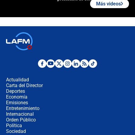
Más videos
¿La posesión de Abelardo De la
Espriella en Cali inicia la
descentralización en Colombia? Esto
respondió el alcalde Eder
Así será la posesión de Abelardo de
la Espriella este 7 de agosto:
cronograma oficial y detalles clave
Desde dermatitis hasta infecciones:
los riesgos de usar cascos de motos
de aplicaciones de transporte
Actualidad
Carta del Director
¿Cómo comprar dólares desde el
Deportes
celular? Requisitos, pasos y
Economía
recomendaciones
Emisiones
Entretenimiento
Internacional
Las seis de las 6 con Juan Lozano |
Orden Público
jueves 6 de agosto de 2026
Política
Sociedad