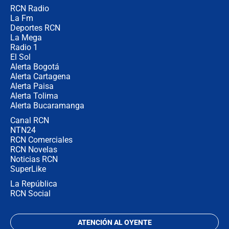
RCN Radio
Posesión de Abelardo De La Espriella
La Fm
en Cali: ¿qué pasará con los
congresistas del Pacto Histórico que
Deportes RCN
no asistirán?
La Mega
Radio 1
El Sol
Alerta Bogotá
Alerta Cartagena
Alerta Paisa
Alerta Tolima
Alerta Bucaramanga
Canal RCN
NTN24
RCN Comerciales
RCN Novelas
Noticias RCN
SuperLike
La República
RCN Social
ATENCIÓN AL OYENTE