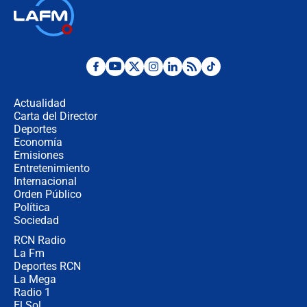
Así será la posesión de Abelardo de
la Espriella este 7 de agosto:
cronograma oficial y detalles clave
Desde dermatitis hasta infecciones:
los riesgos de usar cascos de motos
de aplicaciones de transporte
Actualidad
Carta del Director
¿Cómo comprar dólares desde el
Deportes
celular? Requisitos, pasos y
Economía
recomendaciones
Emisiones
Entretenimiento
Internacional
Las seis de las 6 con Juan Lozano |
Orden Público
jueves 6 de agosto de 2026
Política
Sociedad
RCN Radio
Posesión de Abelardo De La Espriella
La Fm
en Cali: ¿qué pasará con los
congresistas del Pacto Histórico que
Deportes RCN
no asistirán?
La Mega
Radio 1
El Sol