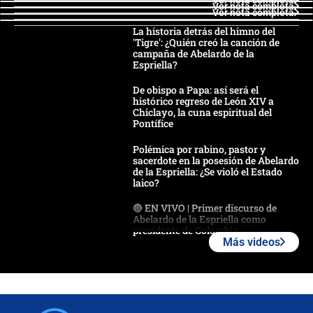
Ver nota completa
Ver nota completa
La historia detrás del himno del
'Tigre': ¿Quién creó la canción de
campaña de Abelardo de la
Espriella?
De obispo a Papa: así será el
histórico regreso de León XIV a
Chiclayo, la cuna espiritual del
Pontífice
Polémica por rabino, pastor y
sacerdote en la posesión de Abelardo
de la Espriella: ¿Se violó el Estado
laico?
🔴 EN VIVO | Primer discurso de
Abelardo de la Espriella como
presidente de Colombia
Más videos
¿La posesión de Abelardo De la
Espriella en Cali inicia la
descentralización en Colombia? Esto
respondió el alcalde Eder