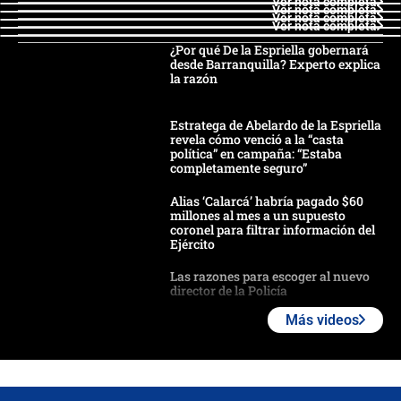
Ver nota completa
Ver nota completa
Ver nota completa
Ver nota completa
¿Por qué De la Espriella gobernará
desde Barranquilla? Experto explica
la razón
Estratega de Abelardo de la Espriella
revela cómo venció a la “casta
política” en campaña: “Estaba
completamente seguro”
Alias ‘Calarcá’ habría pagado $60
millones al mes a un supuesto
coronel para filtrar información del
Ejército
Las razones para escoger al nuevo
director de la Policía
Más videos
"Prohibir es la salida fácil": ¿Qué
futuro les espera a las cabalgatas en
Colombia?