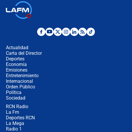
Ministro de Defensa no descarta el
uso de la UNDMO ante posibles
disturbios durante la posesión
"No hubo fraude ni posibilidad de
fraude": Auditoría respondió a
señalamientos de Petro sobre
Actualidad
elección de Abelardo de La Espriella
Carta del Director
Tras su posesión, presidente De la
Deportes
Espriella empieza gira por regiones
Economía
donde perdió
Emisiones
Entretenimiento
Internacional
Las seis de las 6 con Juan Lozano |
Orden Público
miércoles 5 de agosto de 2026
Política
Sociedad
RCN Radio
🔴 EN VIVO | Noticiero La FM con
La Fm
Juan Lozano - 5 de agosto de 2026
Deportes RCN
La Mega
Radio 1