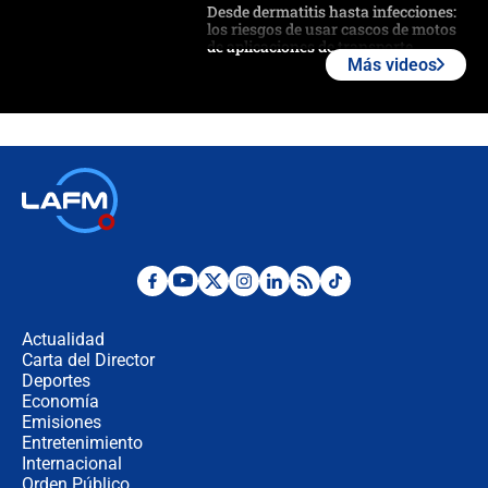
Desde dermatitis hasta infecciones:
los riesgos de usar cascos de motos
de aplicaciones de transporte
Más videos
¿Cómo comprar dólares desde el
celular? Requisitos, pasos y
recomendaciones
Las seis de las 6 con Juan Lozano |
jueves 6 de agosto de 2026
Posesión de Abelardo De La Espriella
en Cali: ¿qué pasará con los
congresistas del Pacto Histórico que
Actualidad
no asistirán?
Carta del Director
Álvaro Uribe asistirá a la posesión y
Deportes
crece el pulso por la elección del
Economía
contralor
Emisiones
Entretenimiento
Internacional
🔴 EN VIVO | Noticiero La FM con
Orden Público