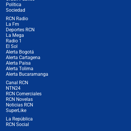
Juan Lozano - 6 de agosto de 2026
Política
Sociedad
RCN Radio
¿Por qué De la Espriella gobernará
La Fm
desde Barranquilla? Experto explica
la razón
Deportes RCN
La Mega
Radio 1
El Sol
Alerta Bogotá
Alerta Cartagena
Alerta Paisa
Alerta Tolima
Alerta Bucaramanga
Canal RCN
NTN24
RCN Comerciales
RCN Novelas
Noticias RCN
SuperLike
La República
RCN Social