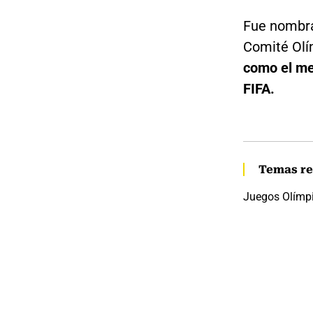
Fue nombrad
Comité Olím
como el mej
FIFA.
Temas re
Juegos Olímp