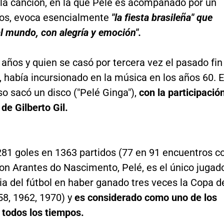
 la canción, en la que Pelé es acompañado por un
ños, evoca esencialmente
"la fiesta brasileña" que
 al mundo, con alegría y emoción".
 años y quien se casó por tercera vez el pasado fin
 había incursionado en la música en los años 60. 
so sacó un disco ("Pelé Ginga"),
con la participació
 de Gilberto Gil.
281 goles en 1363 partidos (77 en 91 encuentros c
son Arantes do Nascimento, Pelé, es el único jugad
ria del fútbol en haber ganado tres veces la Copa d
8, 1962, 1970) y
es considerado como uno de los
 todos los tiempos.