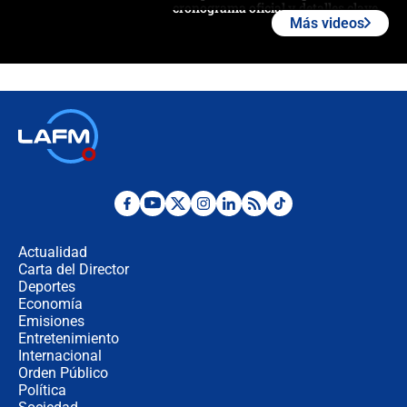
cronograma oficial y detalles clave
Más videos
Desde dermatitis hasta infecciones:
los riesgos de usar cascos de motos
de aplicaciones de transporte
¿Cómo comprar dólares desde el
celular? Requisitos, pasos y
recomendaciones
Las seis de las 6 con Juan Lozano |
jueves 6 de agosto de 2026
Actualidad
Carta del Director
Posesión de Abelardo De La Espriella
Deportes
en Cali: ¿qué pasará con los
Economía
congresistas del Pacto Histórico que
Emisiones
no asistirán?
Entretenimiento
Internacional
Álvaro Uribe asistirá a la posesión y
Orden Público
crece el pulso por la elección del
Política
contralor