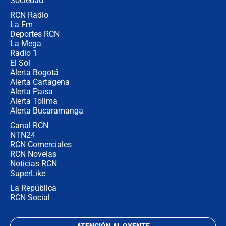
Sociedad
RCN Radio
🔴 EN VIVO | Noticiero La FM con
La Fm
Juan Lozano - 6 de agosto de 2026
Deportes RCN
La Mega
Radio 1
El Sol
Alerta Bogotá
Alerta Cartagena
Alerta Paisa
Alerta Tolima
Alerta Bucaramanga
Canal RCN
NTN24
RCN Comerciales
RCN Novelas
Noticias RCN
SuperLike
La República
RCN Social
ATENCIÓN AL OYENTE