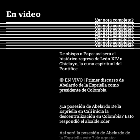
En video
Ver nota completa
Ver nota completa
Ver nota completa
Ver nota completa
Ver nota completa
Ver nota completa
Ver nota completa
Ver nota completa
Ver nota completa
Ver nota completa
De obispo a Papa: así será el
histórico regreso de León XIV a
Chiclayo, la cuna espiritual del
Pontífice
🔴 EN VIVO | Primer discurso de
Abelardo de la Espriella como
presidente de Colombia
¿La posesión de Abelardo De la
Espriella en Cali inicia la
descentralización en Colombia? Esto
respondió el alcalde Eder
Así será la posesión de Abelardo de
la Espriella este 7 de agosto: