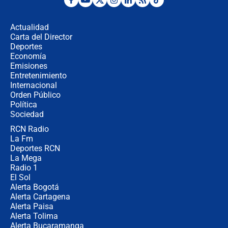
Desde dermatitis hasta infecciones:
los riesgos de usar cascos de motos
de aplicaciones de transporte
Actualidad
Carta del Director
¿Cómo comprar dólares desde el
Deportes
celular? Requisitos, pasos y
Economía
recomendaciones
Emisiones
Entretenimiento
Internacional
Las seis de las 6 con Juan Lozano |
Orden Público
jueves 6 de agosto de 2026
Política
Sociedad
RCN Radio
Posesión de Abelardo De La Espriella
La Fm
en Cali: ¿qué pasará con los
congresistas del Pacto Histórico que
Deportes RCN
no asistirán?
La Mega
Radio 1
El Sol
Alerta Bogotá
Alerta Cartagena
Alerta Paisa
Alerta Tolima
Alerta Bucaramanga