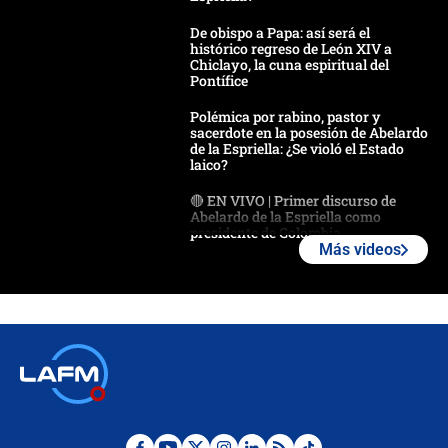
De obispo a Papa: así será el
histórico regreso de León XIV a
Chiclayo, la cuna espiritual del
Pontífice
Polémica por rabino, pastor y
sacerdote en la posesión de Abelardo
de la Espriella: ¿Se violó el Estado
laico?
🔴 EN VIVO | Primer discurso de
Abelardo de la Espriella como
presidente de Colombia
Más videos
¿La posesión de Abelardo De la
Espriella en Cali inicia la
descentralización en Colombia? Esto
respondió el alcalde Eder
Así será la posesión de Abelardo de
la Espriella este 7 de agosto:
cronograma oficial y detalles clave