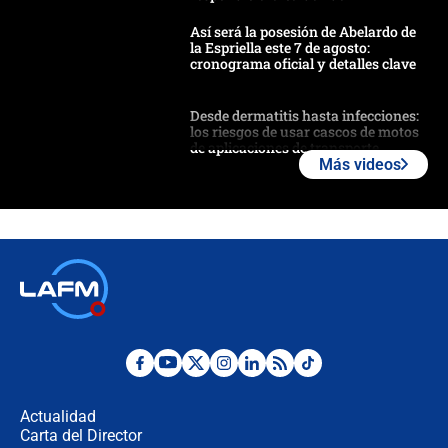
Así será la posesión de Abelardo de
la Espriella este 7 de agosto:
cronograma oficial y detalles clave
Desde dermatitis hasta infecciones:
los riesgos de usar cascos de motos
de aplicaciones de transporte
Más videos
¿Cómo comprar dólares desde el
celular? Requisitos, pasos y
recomendaciones
Las seis de las 6 con Juan Lozano |
jueves 6 de agosto de 2026
Posesión de Abelardo De La Espriella
en Cali: ¿qué pasará con los
congresistas del Pacto Histórico que
Actualidad
no asistirán?
Carta del Director