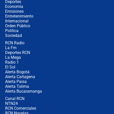
Álvaro Uribe asistirá a la posesión y
Deportes
crece el pulso por la elección del
Economía
contralor
Emisiones
Entretenimiento
Internacional
🔴 EN VIVO | Noticiero La FM con
Orden Público
Juan Lozano - 6 de agosto de 2026
Política
Sociedad
RCN Radio
¿Por qué De la Espriella gobernará
La Fm
desde Barranquilla? Experto explica
la razón
Deportes RCN
La Mega
Radio 1
El Sol
Alerta Bogotá
Alerta Cartagena
Alerta Paisa
Alerta Tolima
Alerta Bucaramanga
Canal RCN
NTN24
RCN Comerciales
RCN Novelas