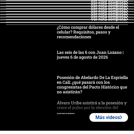
Ver nota completa
Ver nota completa
Ver nota completa
Ver nota completa
Ver nota completa
Ver nota completa
Ver nota completa
Ver nota completa
¿Cómo comprar dólares desde el
celular? Requisitos, pasos y
recomendaciones
Las seis de las 6 con Juan Lozano |
jueves 6 de agosto de 2026
Posesión de Abelardo De La Espriella
en Cali: ¿qué pasará con los
congresistas del Pacto Histórico que
no asistirán?
Álvaro Uribe asistirá a la posesión y
crece el pulso por la elección del
contralor
Más videos
🔴 EN VIVO | Noticiero La FM con
Juan Lozano - 6 de agosto de 2026