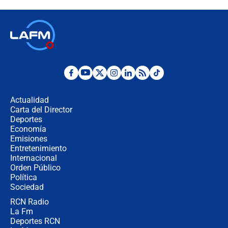
¿Por qué De la Espriella gobernará
desde Barranquilla? Experto explica
la razón
Estratega de Abelardo de la Espriella
revela cómo venció a la “casta
política” en campaña: “Estaba
Actualidad
completamente seguro”
Carta del Director
Alias ‘Calarcá’ habría pagado $60
Deportes
millones al mes a un supuesto
Economía
coronel para filtrar información del
Emisiones
Ejército
Entretenimiento
Internacional
Las razones para escoger al nuevo
Orden Público
director de la Policía
Política
Sociedad
RCN Radio
"Prohibir es la salida fácil": ¿Qué
La Fm
futuro les espera a las cabalgatas en
Colombia?
Deportes RCN