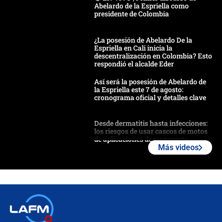
Abelardo de la Espriella como
presidente de Colombia
¿La posesión de Abelardo De la
Espriella en Cali inicia la
descentralización en Colombia? Esto
respondió el alcalde Eder
Así será la posesión de Abelardo de
la Espriella este 7 de agosto:
cronograma oficial y detalles clave
Desde dermatitis hasta infecciones:
los riesgos de usar cascos de motos
de aplicaciones de transporte
Más videos
¿Cómo comprar dólares desde el
celular? Requisitos, pasos y
recomendaciones
Las seis de las 6 con Juan Lozano |
jueves 6 de agosto de 2026