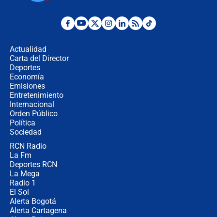
Posesión de Abelardo De La Espriella
en Cali: ¿qué pasará con los
congresistas del Pacto Histórico que
Actualidad
no asistirán?
Carta del Director
Álvaro Uribe asistirá a la posesión y
Deportes
crece el pulso por la elección del
Economía
contralor
Emisiones
Entretenimiento
Internacional
🔴 EN VIVO | Noticiero La FM con
Orden Público
Juan Lozano - 6 de agosto de 2026
Política
Sociedad
RCN Radio
¿Por qué De la Espriella gobernará
La Fm
desde Barranquilla? Experto explica
la razón
Deportes RCN
La Mega
Radio 1
El Sol
Alerta Bogotá
Alerta Cartagena