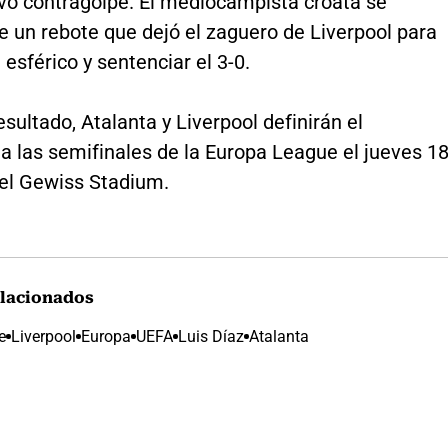
vo contragolpe. El mediocampista croata se
e un rebote que dejó el zaguero de Liverpool para
 esférico y sentenciar el 3-0.
esultado, Atalanta y Liverpool definirán el
 a las semifinales de la Europa League el jueves 1
 el Gewiss Stadium.
lacionados
e
Liverpool
Europa
UEFA
Luis Díaz
Atalanta