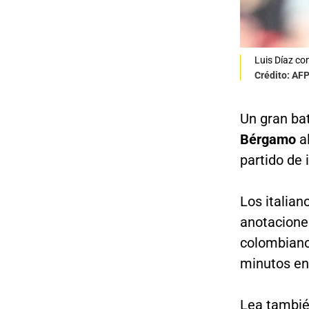
Luis Díaz co
Crédito: AF
Un gran bat
Bérgamo
a
partido de 
Los italia
anotacion
colombian
minutos en
Lea tambié