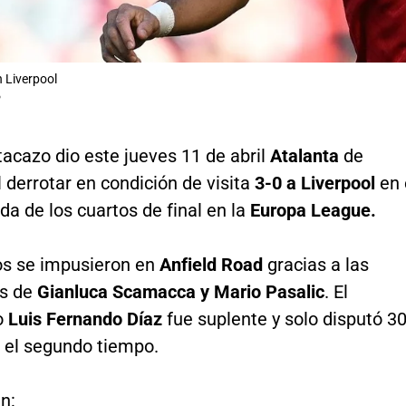
n Liverpool
P
acazo dio este jueves 11 de abril
Atalanta
de
l derrotar en condición de visita
3-0 a Liverpool
en 
ida de los cuartos de final en la
Europa League.
nos se impusieron en
Anfield Road
gracias a las
es de
Gianluca Scamacca y Mario Pasalic
. El
o
Luis Fernando Díaz
fue suplente y solo disputó 3
 el segundo tiempo.
n: