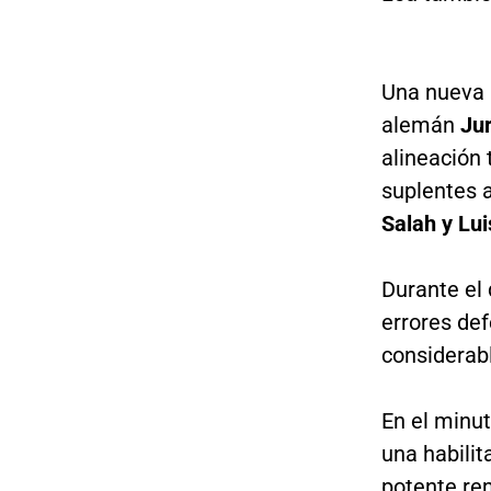
Una nueva l
alemán
Jur
alineación 
suplentes 
Salah y Lui
Durante el
errores de
considerabl
En el minu
una habilit
potente re