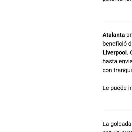
Atalanta
am
benefició 
Liverpool.
hasta envia
con tranqui
Le puede in
La goleada 