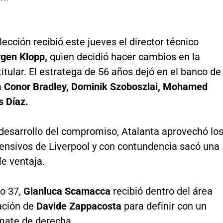
ección recibió este jueves el director técnico
gen Klopp,
quien decidió hacer cambios en la
titular. El estratega de 56 años dejó en el banco de
a
Conor Bradley, Dominik Szoboszlai, Mohamed
s Díaz.
 desarrollo del compromiso, Atalanta aprovechó lo
fensivos de Liverpool y con contundencia sacó una
e ventaja.
to 37,
Gianluca Scamacca
recibió dentro del área
ación de
Davide Zappacosta
para definir con un
mate de derecha.