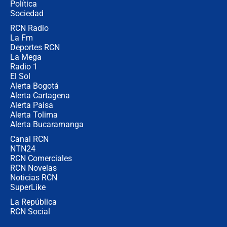
Política
Sociedad
RCN Radio
¿Por qué trasladaron desde Itagüí a
La Fm
jefes criminales ligados a la Paz
Total de Petro?: Las razones que
Deportes RCN
motivaron la decisión
La Mega
Radio 1
El Sol
Alerta Bogotá
Alerta Cartagena
Alerta Paisa
Alerta Tolima
Alerta Bucaramanga
Canal RCN
NTN24
RCN Comerciales
RCN Novelas
Noticias RCN
SuperLike
La República
RCN Social