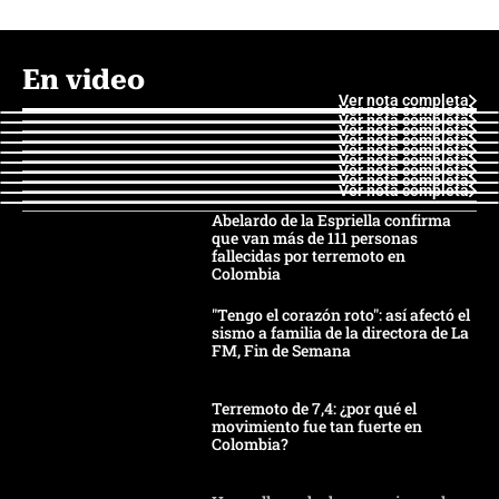
En video
Ver nota completa
Ver nota completa
Ver nota completa
Ver nota completa
Ver nota completa
Ver nota completa
Ver nota completa
Ver nota completa
Ver nota completa
Ver nota completa
Abelardo de la Espriella confirma
que van más de 111 personas
fallecidas por terremoto en
Colombia
"Tengo el corazón roto": así afectó el
sismo a familia de la directora de La
FM, Fin de Semana
Terremoto de 7,4: ¿por qué el
movimiento fue tan fuerte en
Colombia?