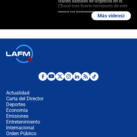
Hacen llamado de urgencia en el
Chocó tras fuerte terremoto de este
lunes en Colombia
Más videos
Estas fueron las medidas que activó
la UNGRD tras el fuerte terremoto de
7,4 hoy en Colombia
Terremoto en Cali: colapsó edificio
de tres pisos y rescataron a una
niña entre los escombros
Fuerte temblor en Colombia hoy:
evacúan edificios y reportan daños
en Pereira, Armenia y Medellín
Actualidad
Carta del Director
Fuerte terremoto en Colombia se
Deportes
registró hoy 10 de agosto; sacudida
Economía
se sintió en varias ciudades
Emisiones
Entretenimiento
Internacional
🔴 EN VIVO | Noticiero La FM con
Orden Público
Juan Lozano - 10 de agosto de 2026