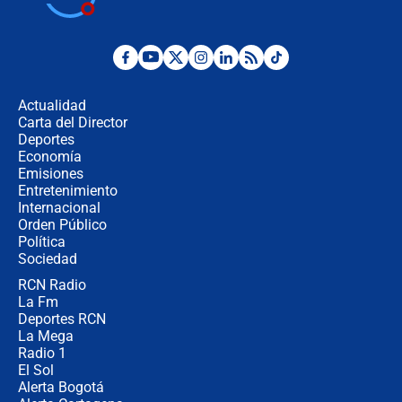
en Cali: ¿qué pasará con los
congresistas del Pacto Histórico que
no asistirán?
Álvaro Uribe asistirá a la posesión y
crece el pulso por la elección del
contralor
Actualidad
Carta del Director
🔴 EN VIVO | Noticiero La FM con
Deportes
Juan Lozano - 6 de agosto de 2026
Economía
Emisiones
Entretenimiento
Internacional
¿Por qué De la Espriella gobernará
Orden Público
desde Barranquilla? Experto explica
Política
la razón
Sociedad
RCN Radio
Estratega de Abelardo de la Espriella
La Fm
revela cómo venció a la “casta
política” en campaña: “Estaba
Deportes RCN
completamente seguro”
La Mega
Radio 1
El Sol
Alerta Bogotá