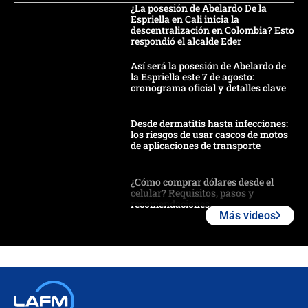
¿La posesión de Abelardo De la
Espriella en Cali inicia la
descentralización en Colombia? Esto
respondió el alcalde Eder
Así será la posesión de Abelardo de
la Espriella este 7 de agosto:
cronograma oficial y detalles clave
Desde dermatitis hasta infecciones:
los riesgos de usar cascos de motos
de aplicaciones de transporte
¿Cómo comprar dólares desde el
celular? Requisitos, pasos y
recomendaciones
Más videos
Las seis de las 6 con Juan Lozano |
jueves 6 de agosto de 2026
Posesión de Abelardo De La Espriella