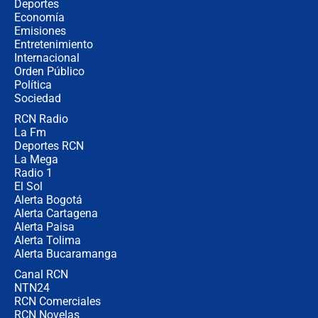
¿Cómo comprar dólares desde el
Deportes
celular? Requisitos, pasos y
Economía
recomendaciones
Emisiones
Entretenimiento
Internacional
Las seis de las 6 con Juan Lozano |
Orden Público
jueves 6 de agosto de 2026
Política
Sociedad
RCN Radio
Posesión de Abelardo De La Espriella
La Fm
en Cali: ¿qué pasará con los
congresistas del Pacto Histórico que
Deportes RCN
no asistirán?
La Mega
Radio 1
El Sol
Alerta Bogotá
Alerta Cartagena
Alerta Paisa
Alerta Tolima
Alerta Bucaramanga
Canal RCN
NTN24
RCN Comerciales
RCN Novelas