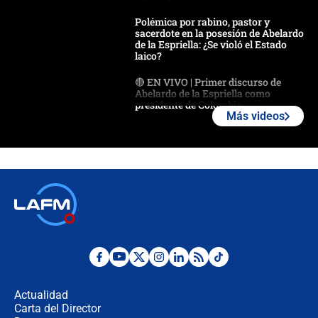
Polémica por rabino, pastor y
sacerdote en la posesión de Abelardo
de la Espriella: ¿Se violó el Estado
laico?
🔴 EN VIVO | Primer discurso de
Abelardo de la Espriella como
presidente de Colombia
Más videos
¿La posesión de Abelardo De la
Espriella en Cali inicia la
descentralización en Colombia? Esto
respondió el alcalde Eder
Así será la posesión de Abelardo de
la Espriella este 7 de agosto:
cronograma oficial y detalles clave
Desde dermatitis hasta infecciones:
los riesgos de usar cascos de motos
de aplicaciones de transporte
Actualidad
Carta del Director