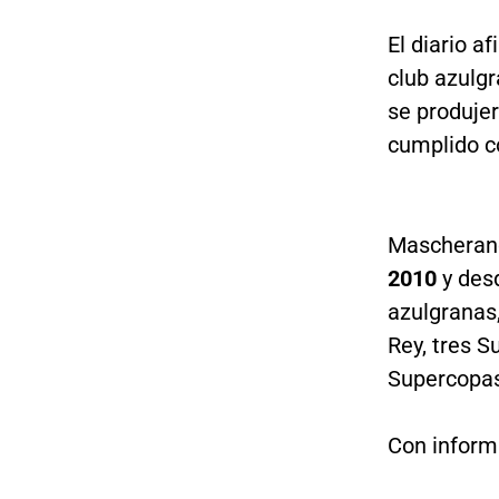
El diario a
club azulg
se produjer
cumplido c
Mascherano
2010
y des
azulgranas,
Rey, tres 
Supercopas
Con inform