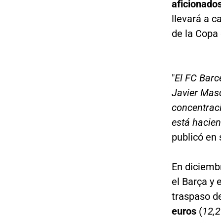
aficionado
llevará a c
de la Copa 
"
El FC Barc
Javier Masc
concentrac
está hacie
publicó en 
En diciembr
el Barça y 
traspaso de
euros
(
12,2