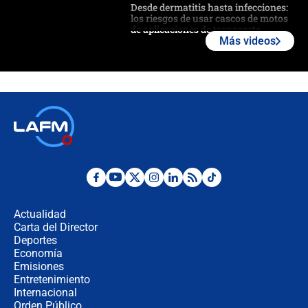
Desde dermatitis hasta infecciones:
los riesgos de usar cascos de motos
de aplicaciones de transporte
Más videos
¿Cómo comprar dólares desde el
celular? Requisitos, pasos y
recomendaciones
Las seis de las 6 con Juan Lozano |
jueves 6 de agosto de 2026
Posesión de Abelardo De La Espriella
en Cali: ¿qué pasará con los
congresistas del Pacto Histórico que
Actualidad
no asistirán?
Carta del Director
Álvaro Uribe asistirá a la posesión y
Deportes
crece el pulso por la elección del
Economía
contralor
Emisiones
Entretenimiento
Internacional
🔴 EN VIVO | Noticiero La FM con
Orden Público