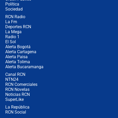
Juan Lozano - 6 de agosto de 2026
Política
Sociedad
RCN Radio
¿Por qué De la Espriella gobernará
La Fm
desde Barranquilla? Experto explica
la razón
Deportes RCN
La Mega
Radio 1
El Sol
Alerta Bogotá
Alerta Cartagena
Alerta Paisa
Alerta Tolima
Alerta Bucaramanga
Canal RCN
NTN24
RCN Comerciales
RCN Novelas
Noticias RCN
SuperLike
La República
RCN Social