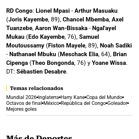
RD Congo
:
Lionel Mpasi
-
Arthur Masuaku
(
Joris Kayembe
, 89),
Chancel Mbemba
,
Axel
Tuanzebe
,
Aaron Wan-Bissaka
-
Ngal'ayel
Mukau
(
Edo Kayembe
, 76),
Samuel
Moutoussamy
(
Fiston Mayele
, 89),
Noah Sadiki
-
Nathanael Mbuku
(
Meschack Elia
, 64),
Brian
Cipenga
(
Theo Bongonda
, 76) y
Yoane Wissa
.
DT:
Sébastien Desabre
.
Temas relacionados
Mundial 2026
Inglaterra
Harry Kane
Copa del Mundo
Octavos de final
México
República del Congo
Goleador
Mejores goles
Más de Deportes