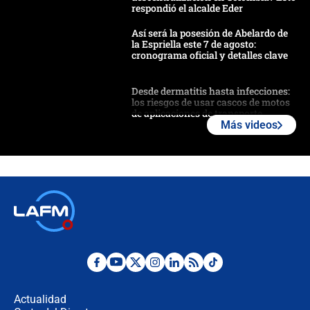
respondió el alcalde Eder
Así será la posesión de Abelardo de
la Espriella este 7 de agosto:
cronograma oficial y detalles clave
Desde dermatitis hasta infecciones:
los riesgos de usar cascos de motos
de aplicaciones de transporte
Más videos
¿Cómo comprar dólares desde el
celular? Requisitos, pasos y
recomendaciones
Las seis de las 6 con Juan Lozano |
jueves 6 de agosto de 2026
Posesión de Abelardo De La Espriella
en Cali: ¿qué pasará con los
congresistas del Pacto Histórico que
Actualidad
no asistirán?