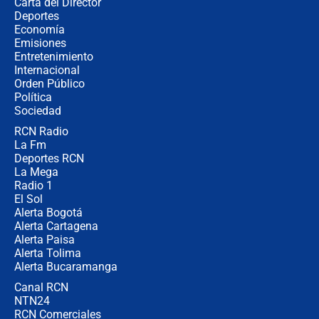
Carta del Director
Álvaro Uribe asistirá a la posesión y
Deportes
crece el pulso por la elección del
Economía
contralor
Emisiones
Entretenimiento
Internacional
🔴 EN VIVO | Noticiero La FM con
Orden Público
Juan Lozano - 6 de agosto de 2026
Política
Sociedad
RCN Radio
¿Por qué De la Espriella gobernará
La Fm
desde Barranquilla? Experto explica
la razón
Deportes RCN
La Mega
Radio 1
El Sol
Alerta Bogotá
Alerta Cartagena
Alerta Paisa
Alerta Tolima
Alerta Bucaramanga
Canal RCN
NTN24
RCN Comerciales