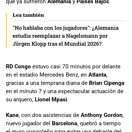
que ya sufrieron
Alemania
y
Países Bajos
.
Lea también
"No hablaba con los jugadores": ¿Alemania
estudia reemplazar a Nagelsmann por
Jürgen Klopp tras el Mundial 2026?
RD Congo
estuvo casi 70 minutos por delante
en el estadio Mercedes Benz, en
Atlanta
,
gracias a una temprana diana de
Brian Cipenga
en el minuto 7 y una espectacular actuación de
su arquero,
Lionel Mpasi
.
Kane
, con dos asistencias de
Anthony Gordon
,
nuevo jugador del
Barcelona
, quebró a tiempo
el muro congoleño para evitar una debacle del