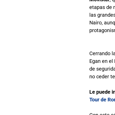
etapas de 
las grandes
Nairo, aun
protagonism
Cerrando la
Egan en el
de segurida
no ceder te
Le puede i
Tour de Ro