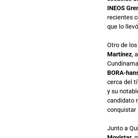
INEOS Gren
recientes c
que lo llev
Otro de lo
Martínez
, 
Cundinamar
BORA-hans
cerca del t
y su notabl
candidato n
conquistar 
Junto a Qu
Movistar
, 