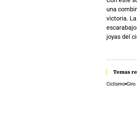
Con este só
una combin
victoria. L
escarabajo
joyas del c
Temas re
Ciclismo
Giro 