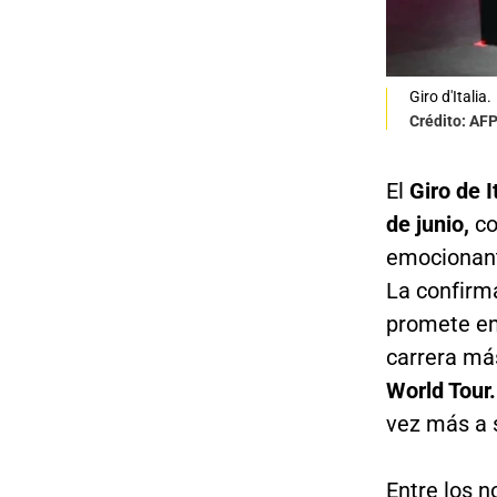
Giro d'Italia.
Crédito: AF
El
Giro de I
de junio,
co
emocionant
La confirma
promete em
carrera má
World Tour.
vez más a s
Entre los 