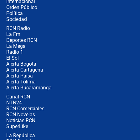
Internacional
Alias ‘Calarcá’ habría pagado $60
Orden Público
millones al mes a un supuesto
Política
coronel para filtrar información del
Ejército
Sociedad
RCN Radio
Las razones para escoger al nuevo
La Fm
director de la Policía
Deportes RCN
La Mega
Radio 1
El Sol
Alerta Bogotá
Alerta Cartagena
Alerta Paisa
Alerta Tolima
Alerta Bucaramanga
Canal RCN
NTN24
RCN Comerciales
RCN Novelas
Noticias RCN
SuperLike
La República