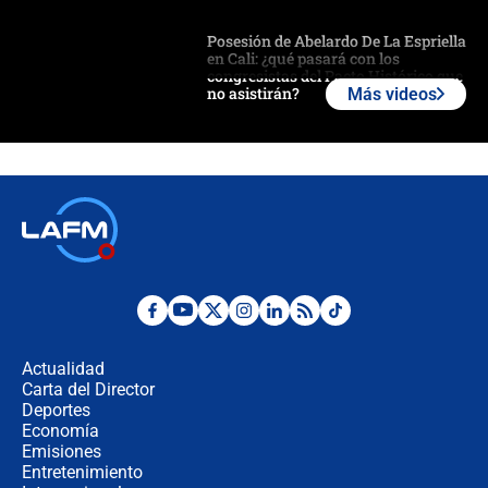
Posesión de Abelardo De La Espriella
en Cali: ¿qué pasará con los
congresistas del Pacto Histórico que
no asistirán?
Más videos
Álvaro Uribe asistirá a la posesión y
crece el pulso por la elección del
contralor
🔴 EN VIVO | Noticiero La FM con
Juan Lozano - 6 de agosto de 2026
¿Por qué De la Espriella gobernará
desde Barranquilla? Experto explica
la razón
Actualidad
Carta del Director
Estratega de Abelardo de la Espriella
Deportes
revela cómo venció a la “casta
Economía
política” en campaña: “Estaba
Emisiones
completamente seguro”
Entretenimiento