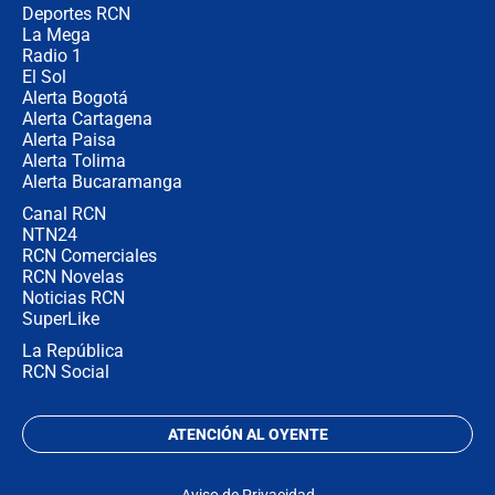
congresistas del Pacto Histórico que
Deportes RCN
no asistirán?
La Mega
Radio 1
El Sol
Alerta Bogotá
Alerta Cartagena
Alerta Paisa
Alerta Tolima
Alerta Bucaramanga
Canal RCN
NTN24
RCN Comerciales
RCN Novelas
Noticias RCN
SuperLike
La República
RCN Social
ATENCIÓN AL OYENTE
Aviso de Privacidad