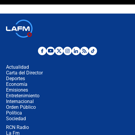
¿La posesión de Abelardo De la
Espriella en Cali inicia la
descentralización en Colombia? Esto
respondió el alcalde Eder
Así será la posesión de Abelardo de
la Espriella este 7 de agosto:
cronograma oficial y detalles clave
Desde dermatitis hasta infecciones:
los riesgos de usar cascos de motos
de aplicaciones de transporte
Actualidad
Carta del Director
¿Cómo comprar dólares desde el
Deportes
celular? Requisitos, pasos y
Economía
recomendaciones
Emisiones
Entretenimiento
Internacional
Las seis de las 6 con Juan Lozano |
Orden Público
jueves 6 de agosto de 2026
Política
Sociedad
RCN Radio
Posesión de Abelardo De La Espriella
La Fm
en Cali: ¿qué pasará con los