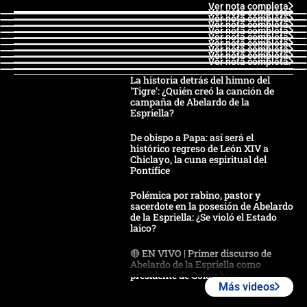
Ver nota completa
Ver nota completa
Ver nota completa
Ver nota completa
Ver nota completa
Ver nota completa
Ver nota completa
Ver nota completa
Ver nota completa
Ver nota completa
La historia detrás del himno del
'Tigre': ¿Quién creó la canción de
campaña de Abelardo de la
Espriella?
De obispo a Papa: así será el
histórico regreso de León XIV a
Chiclayo, la cuna espiritual del
Pontífice
Polémica por rabino, pastor y
sacerdote en la posesión de Abelardo
de la Espriella: ¿Se violó el Estado
laico?
🔴 EN VIVO | Primer discurso de
Abelardo de la Espriella como
presidente de Colombia
Más videos