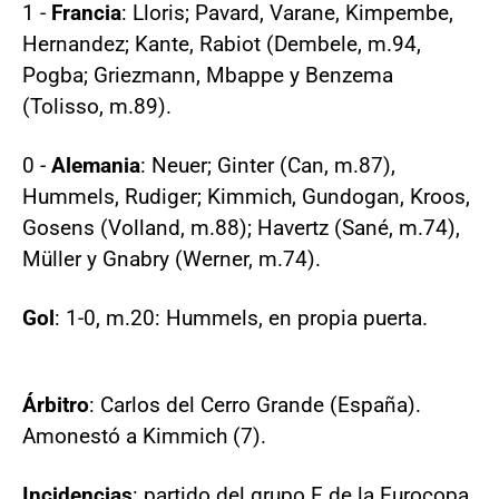
1 -
Francia
: Lloris; Pavard, Varane, Kimpembe,
Hernandez; Kante, Rabiot (Dembele, m.94,
Pogba; Griezmann, Mbappe y Benzema
(Tolisso, m.89).
0 -
Alemania
: Neuer; Ginter (Can, m.87),
Hummels, Rudiger; Kimmich, Gundogan, Kroos,
Gosens (Volland, m.88); Havertz (Sané, m.74),
Müller y Gnabry (Werner, m.74).
Gol
: 1-0, m.20: Hummels, en propia puerta.
Árbitro
: Carlos del Cerro Grande (España).
Amonestó a Kimmich (7).
Incidencias
: partido del grupo F de la Eurocopa