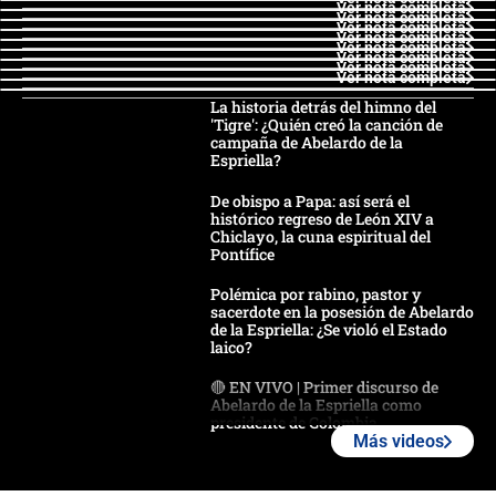
Ver nota completa
Ver nota completa
Ver nota completa
Ver nota completa
Ver nota completa
Ver nota completa
Ver nota completa
Ver nota completa
La historia detrás del himno del
'Tigre': ¿Quién creó la canción de
campaña de Abelardo de la
Espriella?
De obispo a Papa: así será el
histórico regreso de León XIV a
Chiclayo, la cuna espiritual del
Pontífice
Polémica por rabino, pastor y
sacerdote en la posesión de Abelardo
de la Espriella: ¿Se violó el Estado
laico?
🔴 EN VIVO | Primer discurso de
Abelardo de la Espriella como
presidente de Colombia
Más videos
¿La posesión de Abelardo De la