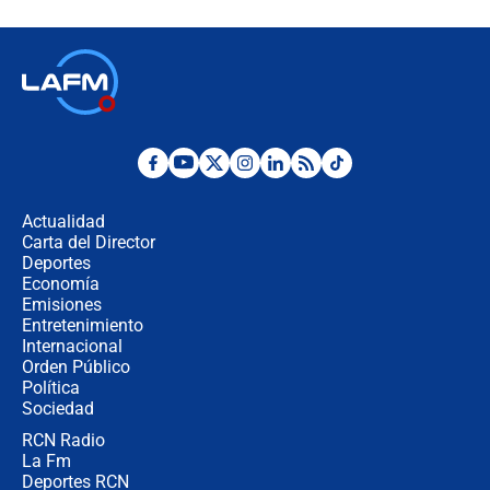
Espriella en Cali inicia la
descentralización en Colombia? Esto
respondió el alcalde Eder
Así será la posesión de Abelardo de
la Espriella este 7 de agosto:
cronograma oficial y detalles clave
Desde dermatitis hasta infecciones:
los riesgos de usar cascos de motos
de aplicaciones de transporte
Actualidad
Carta del Director
¿Cómo comprar dólares desde el
Deportes
celular? Requisitos, pasos y
Economía
recomendaciones
Emisiones
Entretenimiento
Internacional
Las seis de las 6 con Juan Lozano |
Orden Público
jueves 6 de agosto de 2026
Política
Sociedad
RCN Radio
Posesión de Abelardo De La Espriella
La Fm
en Cali: ¿qué pasará con los
congresistas del Pacto Histórico que
Deportes RCN