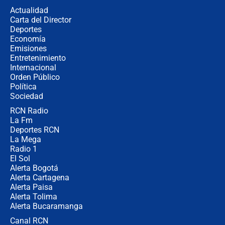
congresistas del Pacto Histórico que
Actualidad
no asistirán?
Carta del Director
Álvaro Uribe asistirá a la posesión y
Deportes
crece el pulso por la elección del
Economía
contralor
Emisiones
Entretenimiento
Internacional
🔴 EN VIVO | Noticiero La FM con
Orden Público
Juan Lozano - 6 de agosto de 2026
Política
Sociedad
RCN Radio
¿Por qué De la Espriella gobernará
La Fm
desde Barranquilla? Experto explica
la razón
Deportes RCN
La Mega
Radio 1
El Sol
Alerta Bogotá
Alerta Cartagena
Alerta Paisa
Alerta Tolima
Alerta Bucaramanga
Canal RCN