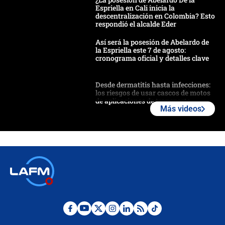
Espriella en Cali inicia la
descentralización en Colombia? Esto
respondió el alcalde Eder
Así será la posesión de Abelardo de
la Espriella este 7 de agosto:
cronograma oficial y detalles clave
Desde dermatitis hasta infecciones:
los riesgos de usar cascos de motos
de aplicaciones de transporte
Más videos
¿Cómo comprar dólares desde el
celular? Requisitos, pasos y
recomendaciones
Las seis de las 6 con Juan Lozano |
jueves 6 de agosto de 2026
Posesión de Abelardo De La Espriella
en Cali: ¿qué pasará con los