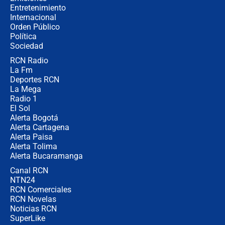
completamente seguro”
Entretenimiento
Internacional
Alias ‘Calarcá’ habría pagado $60
Orden Público
millones al mes a un supuesto
Política
coronel para filtrar información del
Ejército
Sociedad
RCN Radio
Las razones para escoger al nuevo
La Fm
director de la Policía
Deportes RCN
La Mega
Radio 1
El Sol
Alerta Bogotá
Alerta Cartagena
Alerta Paisa
Alerta Tolima
Alerta Bucaramanga
Canal RCN
NTN24
RCN Comerciales
RCN Novelas
Noticias RCN
SuperLike