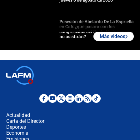
Posesión de Abelardo De La Espriella
en Cali: ¿qué pasará con los
congresistas del Pacto Histórico que
no asistirán?
Más videos
Álvaro Uribe asistirá a la posesión y
crece el pulso por la elección del
contralor
🔴 EN VIVO | Noticiero La FM con
Juan Lozano - 6 de agosto de 2026
¿Por qué De la Espriella gobernará
desde Barranquilla? Experto explica
la razón
Actualidad
Carta del Director
Estratega de Abelardo de la Espriella
Deportes
revela cómo venció a la “casta
Economía
política” en campaña: “Estaba
Emisiones