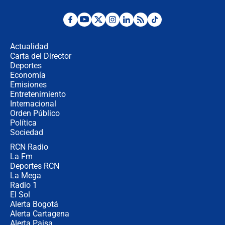
Desde dermatitis hasta infecciones:
los riesgos de usar cascos de motos
de aplicaciones de transporte
Actualidad
Carta del Director
¿Cómo comprar dólares desde el
Deportes
celular? Requisitos, pasos y
Economía
recomendaciones
Emisiones
Entretenimiento
Internacional
Las seis de las 6 con Juan Lozano |
Orden Público
jueves 6 de agosto de 2026
Política
Sociedad
RCN Radio
Posesión de Abelardo De La Espriella
La Fm
en Cali: ¿qué pasará con los
congresistas del Pacto Histórico que
Deportes RCN
no asistirán?
La Mega
Radio 1
El Sol
Alerta Bogotá
Alerta Cartagena
Alerta Paisa