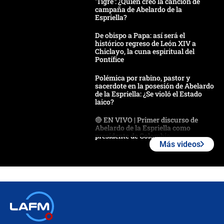
'Tigre': ¿Quién creó la canción de
campaña de Abelardo de la
Espriella?
De obispo a Papa: así será el
histórico regreso de León XIV a
Chiclayo, la cuna espiritual del
Pontífice
Polémica por rabino, pastor y
sacerdote en la posesión de Abelardo
de la Espriella: ¿Se violó el Estado
laico?
🔴 EN VIVO | Primer discurso de
Abelardo de la Espriella como
presidente de Colombia
Más videos
¿La posesión de Abelardo De la
Espriella en Cali inicia la
descentralización en Colombia? Esto
respondió el alcalde Eder
Así será la posesión de Abelardo de
la Espriella este 7 de agosto:
cronograma oficial y detalles clave