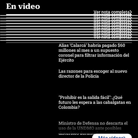
En video
Ver nota completa
Ver nota completa
Ver nota completa
Ver nota completa
Ver nota completa
Ver nota completa
Ver nota completa
Ver nota completa
Ver nota completa
Ver nota completa
Alias ‘Calarcá’ habría pagado $60
millones al mes a un supuesto
coronel para filtrar información del
Ejército
Las razones para escoger al nuevo
director de la Policía
"Prohibir es la salida fácil": ¿Qué
futuro les espera a las cabalgatas en
Colombia?
Ministro de Defensa no descarta el
uso de la UNDMO ante posibles
disturbios durante la posesión