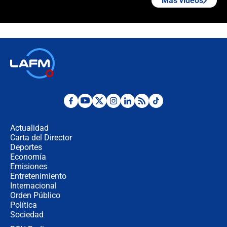
Más videos
"No hubo fraude ni posibilidad de
fraude": Auditoría respondió a
señalamientos de Petro sobre
elección de Abelardo de La Espriella
Tras su posesión, presidente De la
Espriella empieza gira por regiones
donde perdió
Las seis de las 6 con Juan Lozano |
miércoles 5 de agosto de 2026
Actualidad
Carta del Director
🔴 EN VIVO | Noticiero La FM con
Deportes
Juan Lozano - 5 de agosto de 2026
Economía
Emisiones
Entretenimiento
Internacional
La petición de los empresarios al
Orden Público
gobierno de De la Espriella antes del
Política
Congreso de la ANDI
Sociedad