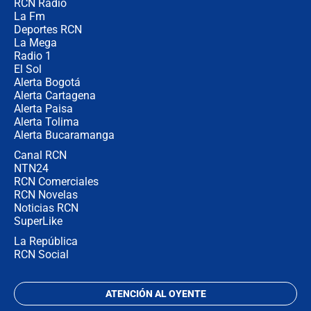
RCN Radio
María Fernanda Cabal asegura que
La Fm
Uribe tiene "aversión" a la palabra
derecha: "Es como si le hablaran del
Deportes RCN
demonio"
La Mega
Radio 1
El Sol
Alerta Bogotá
Alerta Cartagena
Alerta Paisa
Alerta Tolima
Alerta Bucaramanga
Canal RCN
NTN24
RCN Comerciales
RCN Novelas
Noticias RCN
SuperLike
La República
RCN Social
ATENCIÓN AL OYENTE