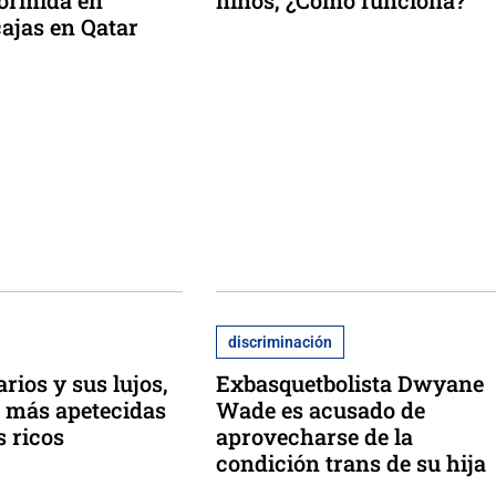
dormida en
niños, ¿Cómo funciona?
ajas en Qatar
discriminación
rios y sus lujos,
Exbasquetbolista Dwyane
 más apetecidas
Wade es acusado de
s ricos
aprovecharse de la
condición trans de su hija