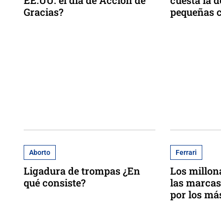
EE.UU. el día de Acción de
cuesta la 
Gracias?
pequeñas c
Aborto
Ferrari
Ligadura de trompas ¿En
Los millona
qué consiste?
las marcas
por los má