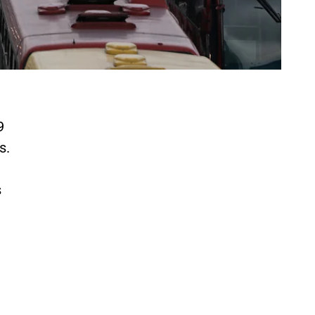
9
s.
s