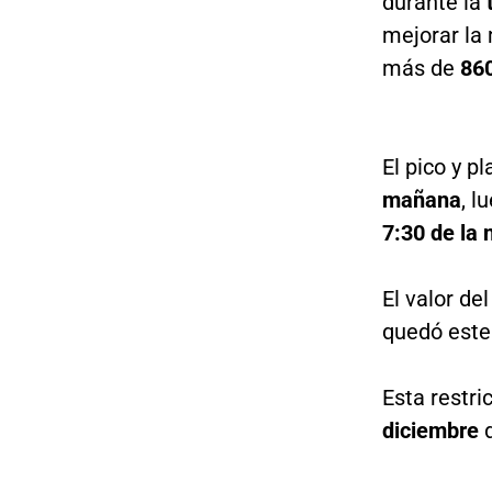
durante la
mejorar la 
más de
860
El pico y p
mañana
, l
7:30 de la 
El valor de
quedó este
Esta restri
diciembre
d