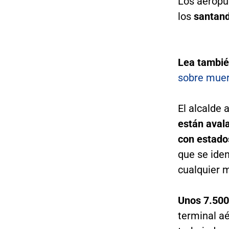
Los aeropu
los
santande
Lea tambi
sobre muer
El alcalde 
están avala
con estado
que se iden
cualquier 
Unos 7.500
terminal a