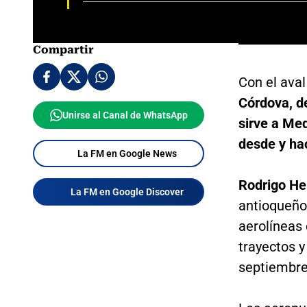
Compartir
Con el aval 
Córdova, d
Unirse al Canal de WhatsApp
sirve a Med
desde y hac
La FM en Google News
Rodrigo H
La FM en Google Discover
antioqueño
aerolíneas
trayectos y
septiembre