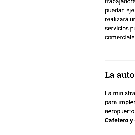
trabajador
puedan ejer
realizará 
servicios p
comerciale
La auto
La ministra
para implem
aeropuerto
Cafetero y 