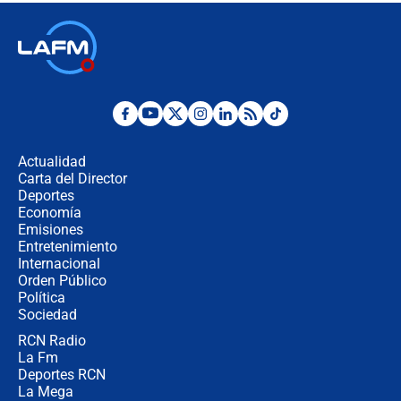
Las seis de las 6 con Juan Lozano |
jueves 6 de agosto de 2026
Posesión de Abelardo De La Espriella
en Cali: ¿qué pasará con los
congresistas del Pacto Histórico que
Actualidad
no asistirán?
Carta del Director
Álvaro Uribe asistirá a la posesión y
Deportes
crece el pulso por la elección del
Economía
contralor
Emisiones
Entretenimiento
Internacional
🔴 EN VIVO | Noticiero La FM con
Orden Público
Juan Lozano - 6 de agosto de 2026
Política
Sociedad
RCN Radio
¿Por qué De la Espriella gobernará
La Fm
desde Barranquilla? Experto explica
la razón
Deportes RCN
La Mega