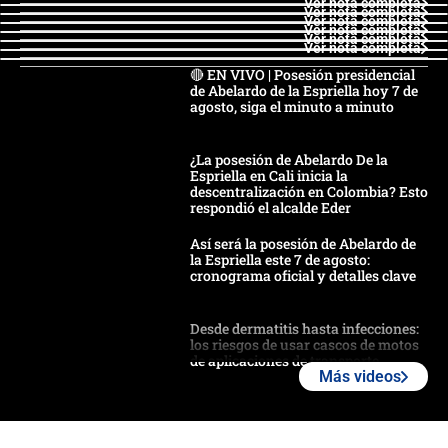
Ver nota completa
Ver nota completa
Ver nota completa
Ver nota completa
Ver nota completa
Ver nota completa
🔴 EN VIVO | Posesión presidencial
de Abelardo de la Espriella hoy 7 de
agosto, siga el minuto a minuto
¿La posesión de Abelardo De la
Espriella en Cali inicia la
descentralización en Colombia? Esto
respondió el alcalde Eder
Así será la posesión de Abelardo de
la Espriella este 7 de agosto:
cronograma oficial y detalles clave
Desde dermatitis hasta infecciones:
los riesgos de usar cascos de motos
de aplicaciones de transporte
Más videos
¿Cómo comprar dólares desde el
celular? Requisitos, pasos y
recomendaciones