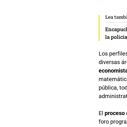
Lea tamb
Encapuch
la policí
Los perfile
diversas ár
economista
matemática
pública, to
administrat
El
proceso 
foro progr