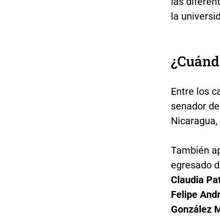
las diferen
la universi
¿Cuánd
Entre los c
senador de
Nicaragua,
También a
egresado d
Claudia Pat
Felipe Andr
González 