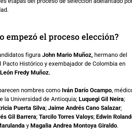
tes etapas del proceso de selección adelantado po
dad.
o empezó el proceso elección?
andidatos figura
John Mario Muñoz,
hermano del
l Pacto Histórico y exembajador de Colombia en
León Fredy Muñoz.
parecen nombres como
Iván Darío Ocampo
, médic
e la Universidad de Antioquia;
Luquegi Gil Neira
;
ricia Puerta Silva
;
Jaime Andrés Cano Salazar
;
és Gil Barrera
;
Tarcilo Torres Valoys
;
Edwin Roland
Marulanda
y
Magalia Andrea Montoya Giraldo
.