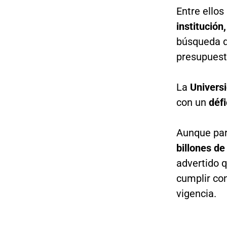
Entre ello
institución
búsqueda de
presupuest
La
Univers
con un
déf
Aunque par
billones de
advertido q
cumplir con
vigencia.