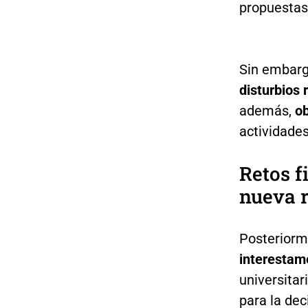
propuestas
Sin embargo
disturbios 
además,
ob
actividade
Retos f
nueva r
Posteriorm
interestam
universitar
para la dec