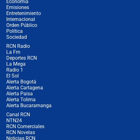
Economía
recomendaciones
Emisiones
Entretenimiento
Internacional
Las seis de las 6 con Juan Lozano |
Orden Público
jueves 6 de agosto de 2026
Política
Sociedad
RCN Radio
Posesión de Abelardo De La Espriella
La Fm
en Cali: ¿qué pasará con los
congresistas del Pacto Histórico que
Deportes RCN
no asistirán?
La Mega
Radio 1
El Sol
Alerta Bogotá
Alerta Cartagena
Alerta Paisa
Alerta Tolima
Alerta Bucaramanga
Canal RCN
NTN24
RCN Comerciales
RCN Novelas
Noticias RCN