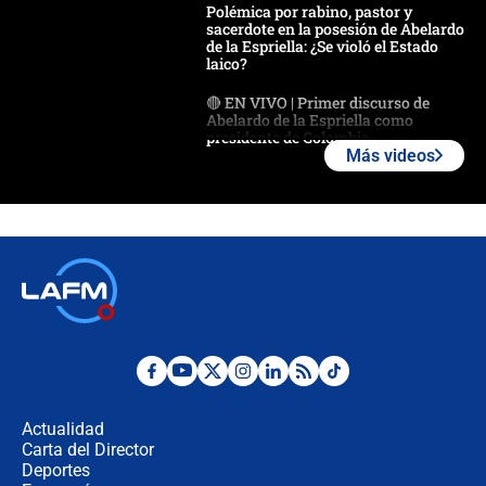
Polémica por rabino, pastor y
sacerdote en la posesión de Abelardo
de la Espriella: ¿Se violó el Estado
laico?
🔴 EN VIVO | Primer discurso de
Abelardo de la Espriella como
presidente de Colombia
Más videos
¿La posesión de Abelardo De la
Espriella en Cali inicia la
descentralización en Colombia? Esto
respondió el alcalde Eder
Así será la posesión de Abelardo de
la Espriella este 7 de agosto:
cronograma oficial y detalles clave
Desde dermatitis hasta infecciones:
los riesgos de usar cascos de motos
de aplicaciones de transporte
Actualidad
Carta del Director
¿Cómo comprar dólares desde el
Deportes
celular? Requisitos, pasos y