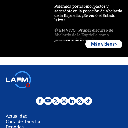
Polémica por rabino, pastor y
sacerdote en la posesión de Abelardo
de la Espriella: ¿Se violó el Estado
laico?
🔴 EN VIVO | Primer discurso de
Abelardo de la Espriella como
presidente de Colombia
Más videos
¿La posesión de Abelardo De la
Espriella en Cali inicia la
descentralización en Colombia? Esto
respondió el alcalde Eder
Así será la posesión de Abelardo de
la Espriella este 7 de agosto:
cronograma oficial y detalles clave
Desde dermatitis hasta infecciones:
los riesgos de usar cascos de motos
de aplicaciones de transporte
Actualidad
Carta del Director
¿Cómo comprar dólares desde el
Deportes