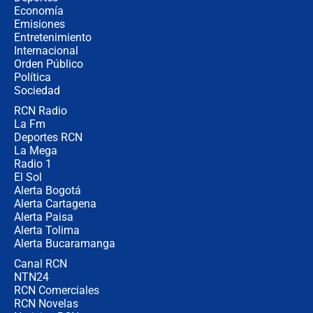
celular? Requisitos, pasos y
Economía
recomendaciones
Emisiones
Entretenimiento
Internacional
Las seis de las 6 con Juan Lozano |
Orden Público
jueves 6 de agosto de 2026
Política
Sociedad
RCN Radio
Posesión de Abelardo De La Espriella
La Fm
en Cali: ¿qué pasará con los
congresistas del Pacto Histórico que
Deportes RCN
no asistirán?
La Mega
Radio 1
El Sol
Alerta Bogotá
Alerta Cartagena
Alerta Paisa
Alerta Tolima
Alerta Bucaramanga
Canal RCN
NTN24
RCN Comerciales
RCN Novelas