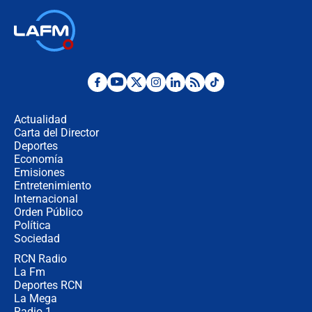
respondió el alcalde Eder
Así será la posesión de Abelardo de
la Espriella este 7 de agosto:
cronograma oficial y detalles clave
Desde dermatitis hasta infecciones:
los riesgos de usar cascos de motos
de aplicaciones de transporte
Actualidad
Carta del Director
¿Cómo comprar dólares desde el
Deportes
celular? Requisitos, pasos y
Economía
recomendaciones
Emisiones
Entretenimiento
Internacional
Las seis de las 6 con Juan Lozano |
Orden Público
jueves 6 de agosto de 2026
Política
Sociedad
RCN Radio
Posesión de Abelardo De La Espriella
La Fm
en Cali: ¿qué pasará con los
congresistas del Pacto Histórico que
Deportes RCN
no asistirán?
La Mega
Radio 1