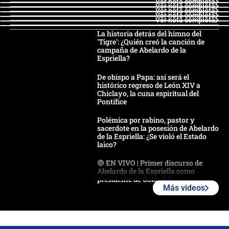
Ver nota completa
Ver nota completa
Ver nota completa
Ver nota completa
Ver nota completa
La historia detrás del himno del
'Tigre': ¿Quién creó la canción de
campaña de Abelardo de la
Espriella?
De obispo a Papa: así será el
histórico regreso de León XIV a
Chiclayo, la cuna espiritual del
Pontífice
Polémica por rabino, pastor y
sacerdote en la posesión de Abelardo
de la Espriella: ¿Se violó el Estado
laico?
🔴 EN VIVO | Primer discurso de
Abelardo de la Espriella como
presidente de Colombia
Más videos
¿La posesión de Abelardo De la
Espriella en Cali inicia la
descentralización en Colombia? Esto