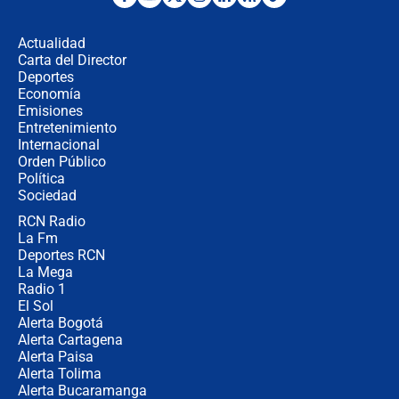
Ministro de Defensa no descarta el
uso de la UNDMO ante posibles
disturbios durante la posesión
Actualidad
Carta del Director
"No hubo fraude ni posibilidad de
Deportes
fraude": Auditoría respondió a
Economía
señalamientos de Petro sobre
Emisiones
elección de Abelardo de La Espriella
Entretenimiento
Internacional
Tras su posesión, presidente De la
Orden Público
Espriella empieza gira por regiones
Política
donde perdió
Sociedad
RCN Radio
Las seis de las 6 con Juan Lozano |
La Fm
miércoles 5 de agosto de 2026
Deportes RCN
La Mega
Radio 1
El Sol
Alerta Bogotá
Alerta Cartagena
Alerta Paisa
Alerta Tolima
Alerta Bucaramanga