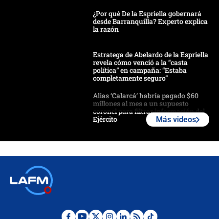
¿Por qué De la Espriella gobernará
desde Barranquilla? Experto explica
la razón
Estratega de Abelardo de la Espriella
revela cómo venció a la “casta
política” en campaña: “Estaba
completamente seguro”
Alias ‘Calarcá’ habría pagado $60
millones al mes a un supuesto
coronel para filtrar información del
Ejército
Más videos
Las razones para escoger al nuevo
director de la Policía
"Prohibir es la salida fácil": ¿Qué
futuro les espera a las cabalgatas en
Colombia?