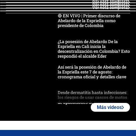
Ver nota completa
Ver nota completa
Ver nota completa
🔴 EN VIVO | Primer discurso de
Abelardo de la Espriella como
presidente de Colombia
¿La posesión de Abelardo De la
Espriella en Cali inicia la
descentralización en Colombia? Esto
respondió el alcalde Eder
Así será la posesión de Abelardo de
la Espriella este 7 de agosto:
cronograma oficial y detalles clave
Desde dermatitis hasta infecciones:
los riesgos de usar cascos de motos
de aplicaciones de transporte
Más videos
¿Cómo comprar dólares desde el
celular? Requisitos, pasos y
recomendaciones