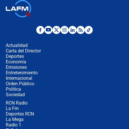
Las seis de las 6 con Juan Lozano |
jueves 6 de agosto de 2026
Posesión de Abelardo De La Espriella
en Cali: ¿qué pasará con los
congresistas del Pacto Histórico que
Actualidad
no asistirán?
Carta del Director
Álvaro Uribe asistirá a la posesión y
Deportes
crece el pulso por la elección del
Economía
contralor
Emisiones
Entretenimiento
Internacional
🔴 EN VIVO | Noticiero La FM con
Orden Público
Juan Lozano - 6 de agosto de 2026
Política
Sociedad
RCN Radio
¿Por qué De la Espriella gobernará
La Fm
desde Barranquilla? Experto explica
la razón
Deportes RCN
La Mega
Radio 1