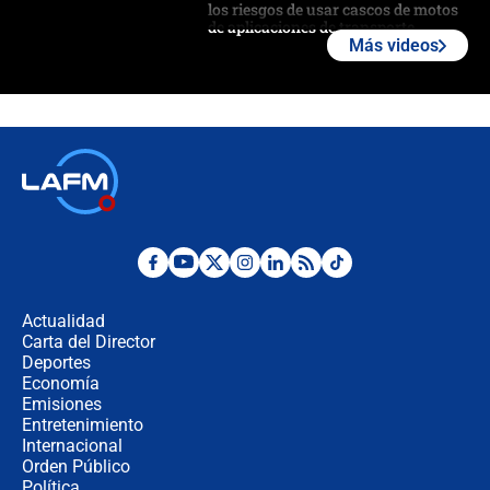
los riesgos de usar cascos de motos
de aplicaciones de transporte
Más videos
¿Cómo comprar dólares desde el
celular? Requisitos, pasos y
recomendaciones
Las seis de las 6 con Juan Lozano |
jueves 6 de agosto de 2026
Posesión de Abelardo De La Espriella
en Cali: ¿qué pasará con los
congresistas del Pacto Histórico que
Actualidad
no asistirán?
Carta del Director
Álvaro Uribe asistirá a la posesión y
Deportes
crece el pulso por la elección del
Economía
contralor
Emisiones
Entretenimiento
Internacional
🔴 EN VIVO | Noticiero La FM con
Orden Público
Juan Lozano - 6 de agosto de 2026
Política