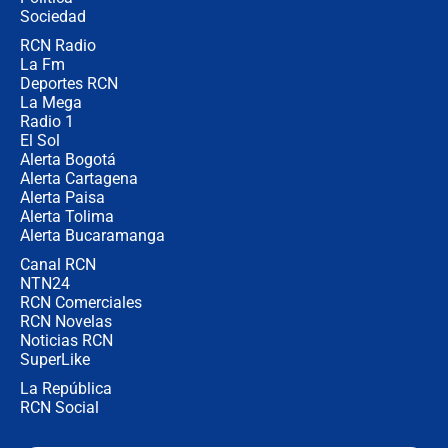
Sociedad
RCN Radio
¿Por qué De la Espriella gobernará
La Fm
desde Barranquilla? Experto explica
la razón
Deportes RCN
La Mega
Radio 1
El Sol
Alerta Bogotá
Alerta Cartagena
Alerta Paisa
Alerta Tolima
Alerta Bucaramanga
Canal RCN
NTN24
RCN Comerciales
RCN Novelas
Noticias RCN
SuperLike
La República
RCN Social