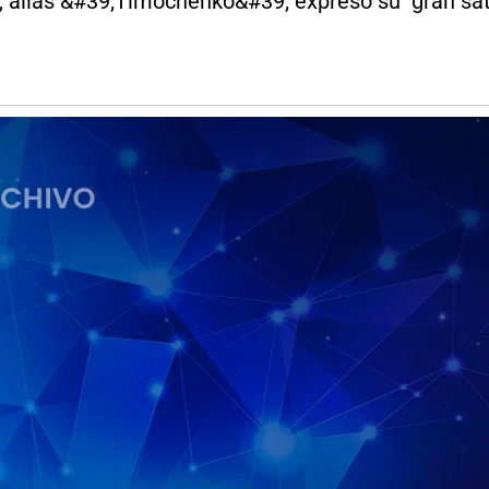
, alias &#39;Timochenko&#39; expresó su "gran sati