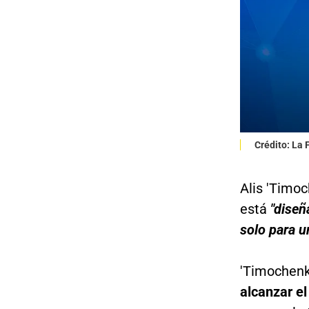
Crédito: La
Alis 'Timoc
está
"diseñ
solo para u
'Timochenk
alcanzar el 