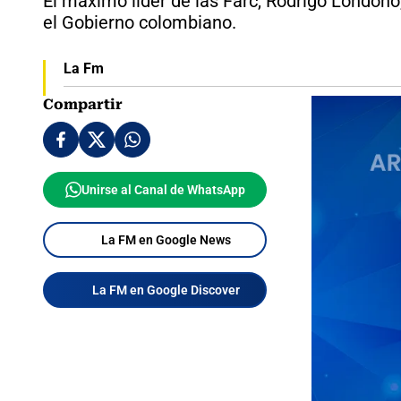
El máximo líder de las Farc, Rodrigo Londoño
el Gobierno colombiano.
La Fm
Compartir
Unirse al Canal de WhatsApp
La FM en Google News
La FM en Google Discover