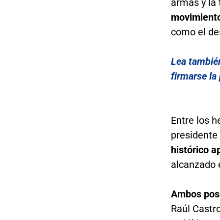
armas y la 
movimiento 
como el de
Lea tambié
firmarse la
Entre los h
presidente
histórico 
alcanzado e
Ambos posa
Raúl Castro