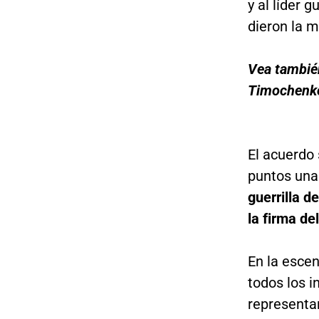
y al líder 
dieron la 
Vea también
Timochenk
El acuerdo 
puntos una 
guerrilla d
la firma de
En la esce
todos los i
representa