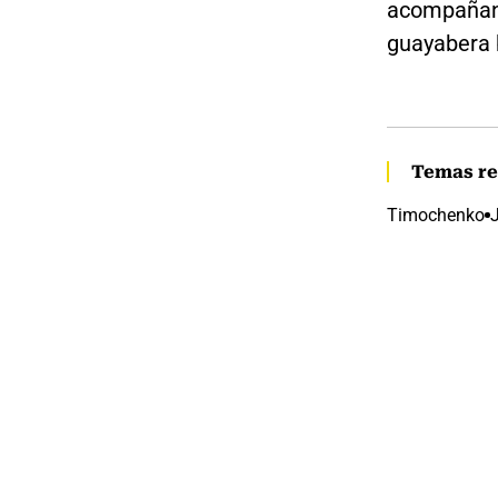
acompañan
guayabera 
Temas re
Timochenko
J