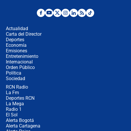
Posesión de Abelardo De La Espriella
en Cali: ¿qué pasará con los
congresistas del Pacto Histórico que
Actualidad
no asistirán?
Carta del Director
Álvaro Uribe asistirá a la posesión y
Deportes
crece el pulso por la elección del
Economía
contralor
Emisiones
Entretenimiento
Internacional
🔴 EN VIVO | Noticiero La FM con
Orden Público
Juan Lozano - 6 de agosto de 2026
Política
Sociedad
RCN Radio
¿Por qué De la Espriella gobernará
La Fm
desde Barranquilla? Experto explica
la razón
Deportes RCN
La Mega
Radio 1
El Sol
Alerta Bogotá
Alerta Cartagena