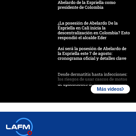
Abelardo de la Espriella como
presidente de Colombia
¿La posesión de Abelardo De la
Espriella en Cali inicia la
descentralización en Colombia? Esto
respondió el alcalde Eder
Así será la posesión de Abelardo de
la Espriella este 7 de agosto:
cronograma oficial y detalles clave
Desde dermatitis hasta infecciones:
los riesgos de usar cascos de motos
de aplicaciones de transporte
Más videos
¿Cómo comprar dólares desde el
celular? Requisitos, pasos y
recomendaciones
Las seis de las 6 con Juan Lozano |
jueves 6 de agosto de 2026