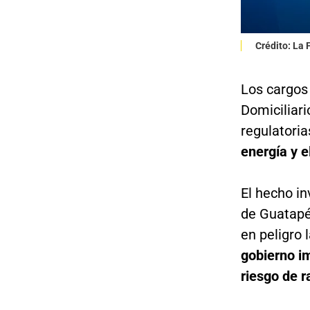
Crédito: La
Los cargos
Domiciliari
regulatori
energía y e
El hecho in
de Guatapé 
en peligro 
gobierno i
riesgo de r