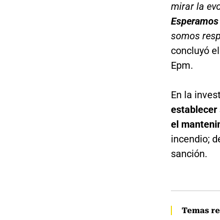
mirar la ev
Esperamos q
somos resp
concluyó el
Epm.
En la inves
establecer 
el manteni
incendio; d
sanción.
Temas re