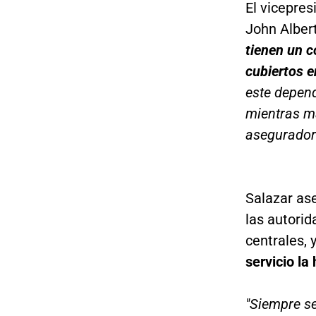
El vicepre
John Alber
tienen un c
cubiertos e
este depend
mientras má
asegurador
Salazar as
las autorid
centrales, 
servicio la
"Siempre s