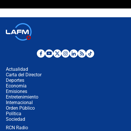
¿La posesión de Abelardo De la
Espriella en Cali inicia la
descentralización en Colombia? Esto
respondió el alcalde Eder
Así será la posesión de Abelardo de
la Espriella este 7 de agosto:
cronograma oficial y detalles clave
Desde dermatitis hasta infecciones:
los riesgos de usar cascos de motos
de aplicaciones de transporte
Actualidad
Carta del Director
¿Cómo comprar dólares desde el
Deportes
celular? Requisitos, pasos y
Economía
recomendaciones
Emisiones
Entretenimiento
Internacional
Las seis de las 6 con Juan Lozano |
Orden Público
jueves 6 de agosto de 2026
Política
Sociedad
RCN Radio
Posesión de Abelardo De La Espriella