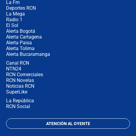
La Fm
en Cali: ¿qué pasará con los
congresistas del Pacto Histórico que
Deportes RCN
no asistirán?
La Mega
Radio 1
El Sol
Alerta Bogotá
Alerta Cartagena
Alerta Paisa
Alerta Tolima
Alerta Bucaramanga
Canal RCN
NTN24
RCN Comerciales
RCN Novelas
Noticias RCN
SuperLike
La República
RCN Social
ATENCIÓN AL OYENTE