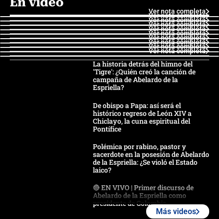
En video
Ver nota completa
Ver nota completa
Ver nota completa
Ver nota completa
Ver nota completa
Ver nota completa
Ver nota completa
Ver nota completa
Ver nota completa
Ver nota completa
La historia detrás del himno del
'Tigre': ¿Quién creó la canción de
campaña de Abelardo de la
Espriella?
De obispo a Papa: así será el
histórico regreso de León XIV a
Chiclayo, la cuna espiritual del
Pontífice
Polémica por rabino, pastor y
sacerdote en la posesión de Abelardo
de la Espriella: ¿Se violó el Estado
laico?
🔴 EN VIVO | Primer discurso de
Abelardo de la Espriella como
presidente de Colombia
Más videos