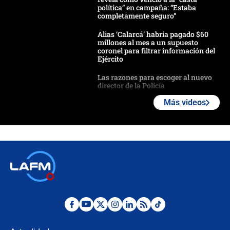
política” en campaña: “Estaba
completamente seguro”
Alias ‘Calarcá’ habría pagado $60
millones al mes a un supuesto
coronel para filtrar información del
Ejército
Las razones para escoger al nuevo
director de la Policía
Más videos
"Prohibir es la salida fácil": ¿Qué
futuro les espera a las cabalgatas en
Colombia?
Ministro de Defensa no descarta el
uso de la UNDMO ante posibles
disturbios durante la posesión
"No hubo fraude ni posibilidad de
fraude": Auditoría respondió a
señalamientos de Petro sobre