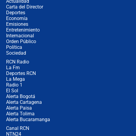
Actualidad
elección de Abelardo de La Espriella
Carta del Director
Tras su posesión, presidente De la
Deportes
Espriella empieza gira por regiones
Economía
donde perdió
Emisiones
Entretenimiento
Internacional
Las seis de las 6 con Juan Lozano |
Orden Público
miércoles 5 de agosto de 2026
Política
Sociedad
RCN Radio
🔴 EN VIVO | Noticiero La FM con
La Fm
Juan Lozano - 5 de agosto de 2026
Deportes RCN
La Mega
Radio 1
El Sol
Alerta Bogotá
Alerta Cartagena
Alerta Paisa
Alerta Tolima
Alerta Bucaramanga
Canal RCN
NTN24