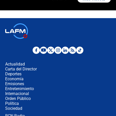
Álvaro Uribe asistirá a la posesión y
crece el pulso por la elección del
contralor
🔴 EN VIVO | Noticiero La FM con
Juan Lozano - 6 de agosto de 2026
¿Por qué De la Espriella gobernará
desde Barranquilla? Experto explica
la razón
Actualidad
Carta del Director
Estratega de Abelardo de la Espriella
Deportes
revela cómo venció a la “casta
Economía
política” en campaña: “Estaba
Emisiones
completamente seguro”
Entretenimiento
Internacional
Alias ‘Calarcá’ habría pagado $60
Orden Público
millones al mes a un supuesto
Política
coronel para filtrar información del
Ejército
Sociedad
RCN Radio