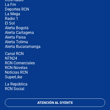
Las razones para escoger al nuevo
La Fm
director de la Policía
Deportes RCN
La Mega
Radio 1
El Sol
Alerta Bogotá
Alerta Cartagena
Alerta Paisa
Alerta Tolima
Alerta Bucaramanga
Canal RCN
NTN24
RCN Comerciales
RCN Novelas
Noticias RCN
SuperLike
La República
RCN Social
ATENCIÓN AL OYENTE