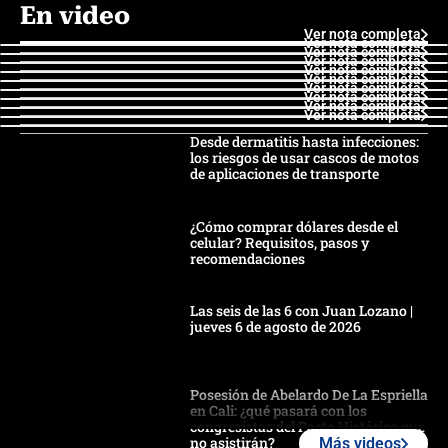
En video
Ver nota completa
Ver nota completa
Ver nota completa
Ver nota completa
Ver nota completa
Ver nota completa
Ver nota completa
Ver nota completa
Ver nota completa
Ver nota completa
Desde dermatitis hasta infecciones:
los riesgos de usar cascos de motos
de aplicaciones de transporte
¿Cómo comprar dólares desde el
celular? Requisitos, pasos y
recomendaciones
Las seis de las 6 con Juan Lozano |
jueves 6 de agosto de 2026
Posesión de Abelardo De La Espriella
en Cali: ¿qué pasará con los
congresistas del Pacto Histórico que
no asistirán?
Más videos