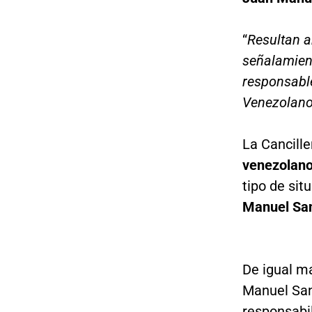
“
Resultan a
señalamien
responsable
Venezolano
La Cancill
venezolan
tipo de sit
Manuel Sa
De igual ma
Manuel Sant
responsabil