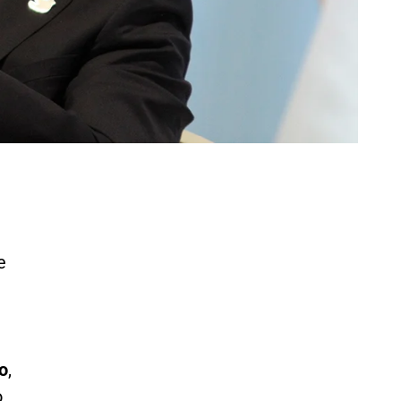
e
o
,
o