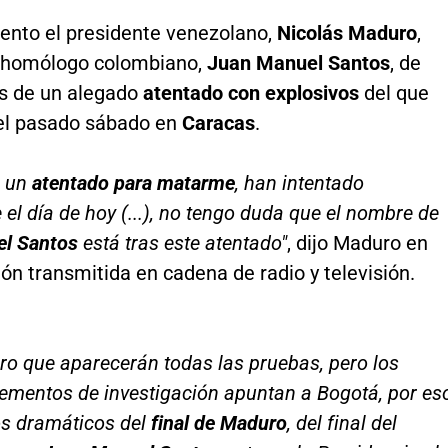
nto el presidente venezolano,
Nicolás Maduro
,
 homólogo colombiano,
Juan Manuel Santos
, de
ás de un alegado
atentado con explosivos
del que
o el pasado sábado en
Caracas
.
e un
atentado para matarme
, han intentado
el día de hoy (...), no tengo duda que el nombre de
el Santos
está tras este atentado"
, dijo Maduro en
ón transmitida en cadena de radio y televisión.
ro que aparecerán todas las pruebas, pero los
ementos de investigación apuntan a Bogotá, por es
os dramáticos del
final de Maduro
, del final del