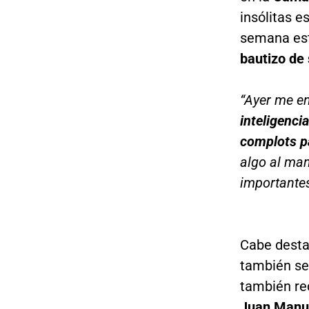
insólitas e
semana est
bautizo de 
“Ayer me en
inteligenci
complots pa
algo al ma
importantes
Cabe desta
también se
también re
Juan Manu