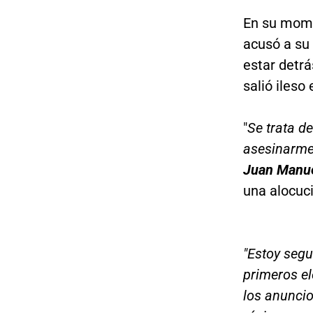
En su mome
acusó a su
estar detr
salió iles
"
Se trata d
asesinarme 
Juan Manu
una alocuci
"Estoy segu
primeros el
los anunci