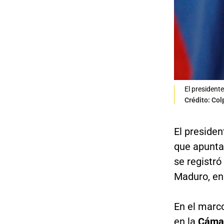
El presiden
Crédito: Co
El preside
que apunta
se registr
Maduro, en
En el marc
en la
Cámar