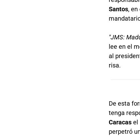
Santos
, en 
mandatario
"JMS: Madur
lee en el 
al presiden
risa.
De esta fo
tenga resp
Caracas
el 
perpetró u