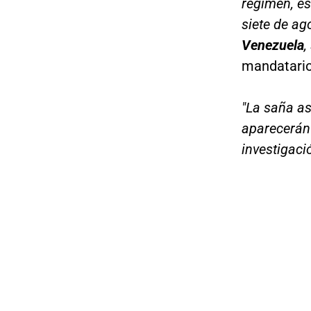
régimen, e
siete de ag
Venezuela
,
mandatario
"La saña as
aparecerán 
investigac