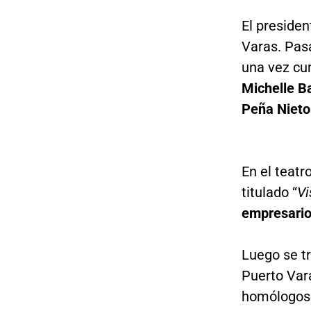
El preside
Varas. Pasa
una vez cu
Michelle B
Peña Nieto
En el teatro
titulado “
Vi
empresari
Luego se tr
Puerto Var
homólogos 