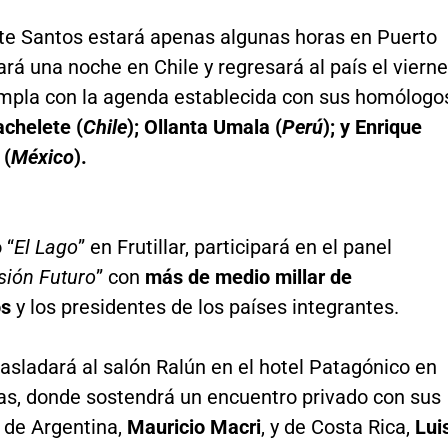
nte Santos estará apenas algunas horas en Puerto
rá una noche en Chile y regresará al país el vierne
mpla con la agenda establecida con sus homólogo
achelete (
Chile
); Ollanta Umala (
Perú
); y Enrique
 (
México
).
 “
El Lago
” en Frutillar, participará en el panel
sión Futuro
” con
más de medio millar de
os
y los presidentes de los países integrantes.
asladará al salón Ralún en el hotel Patagónico en
as, donde sostendrá un encuentro privado con sus
de Argentina,
Mauricio Macri
, y de Costa Rica,
Lui