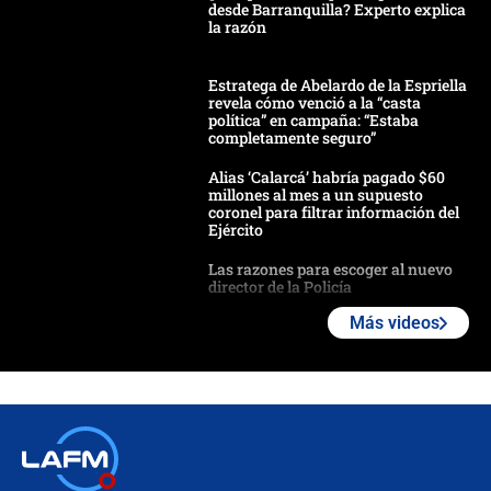
desde Barranquilla? Experto explica
la razón
Estratega de Abelardo de la Espriella
revela cómo venció a la “casta
política” en campaña: “Estaba
completamente seguro”
Alias ‘Calarcá’ habría pagado $60
millones al mes a un supuesto
coronel para filtrar información del
Ejército
Las razones para escoger al nuevo
director de la Policía
Más videos
"Prohibir es la salida fácil": ¿Qué
futuro les espera a las cabalgatas en
Colombia?
Ministro de Defensa no descarta el
uso de la UNDMO ante posibles
disturbios durante la posesión