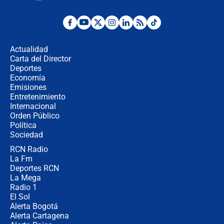
"No hubo fraude ni posibilidad de
fraude": Auditoría respondió a
señalamientos de Petro sobre
Actualidad
elección de Abelardo de La Espriella
Carta del Director
Tras su posesión, presidente De la
Deportes
Espriella empieza gira por regiones
Economía
donde perdió
Emisiones
Entretenimiento
Internacional
Las seis de las 6 con Juan Lozano |
Orden Público
miércoles 5 de agosto de 2026
Política
Sociedad
RCN Radio
🔴 EN VIVO | Noticiero La FM con
La Fm
Juan Lozano - 5 de agosto de 2026
Deportes RCN
La Mega
Radio 1
El Sol
Alerta Bogotá
Alerta Cartagena