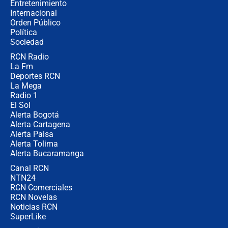
Entretenimiento
Internacional
Alias ‘Calarcá’ habría pagado $60
Orden Público
millones al mes a un supuesto
Política
coronel para filtrar información del
Ejército
Sociedad
RCN Radio
Las razones para escoger al nuevo
La Fm
director de la Policía
Deportes RCN
La Mega
Radio 1
El Sol
Alerta Bogotá
Alerta Cartagena
Alerta Paisa
Alerta Tolima
Alerta Bucaramanga
Canal RCN
NTN24
RCN Comerciales
RCN Novelas
Noticias RCN
SuperLike