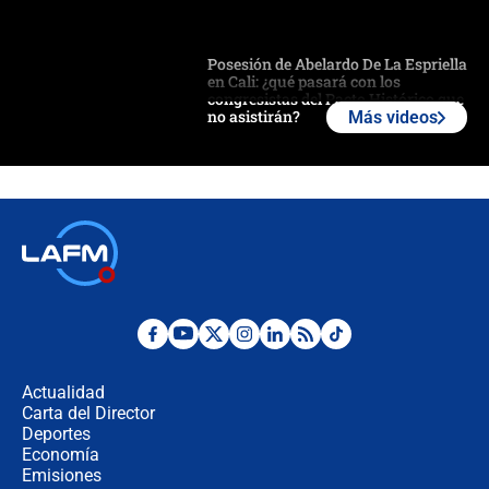
Posesión de Abelardo De La Espriella
en Cali: ¿qué pasará con los
congresistas del Pacto Histórico que
no asistirán?
Más videos
Álvaro Uribe asistirá a la posesión y
crece el pulso por la elección del
contralor
🔴 EN VIVO | Noticiero La FM con
Juan Lozano - 6 de agosto de 2026
¿Por qué De la Espriella gobernará
desde Barranquilla? Experto explica
la razón
Actualidad
Carta del Director
Estratega de Abelardo de la Espriella
Deportes
revela cómo venció a la “casta
Economía
política” en campaña: “Estaba
Emisiones
completamente seguro”