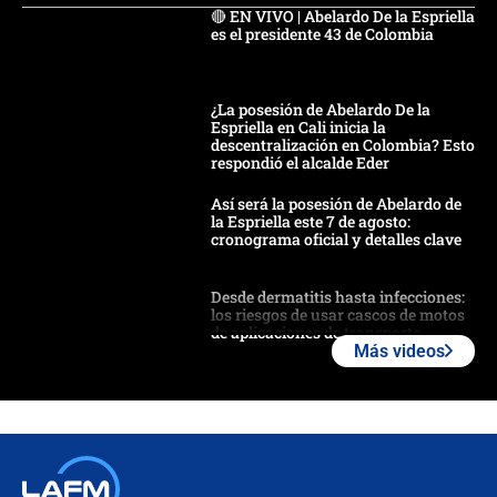
🔴 EN VIVO | Abelardo De la Espriella
es el presidente 43 de Colombia
¿La posesión de Abelardo De la
Espriella en Cali inicia la
descentralización en Colombia? Esto
respondió el alcalde Eder
Así será la posesión de Abelardo de
la Espriella este 7 de agosto:
cronograma oficial y detalles clave
Desde dermatitis hasta infecciones:
los riesgos de usar cascos de motos
de aplicaciones de transporte
Más videos
¿Cómo comprar dólares desde el
celular? Requisitos, pasos y
recomendaciones
Las seis de las 6 con Juan Lozano |