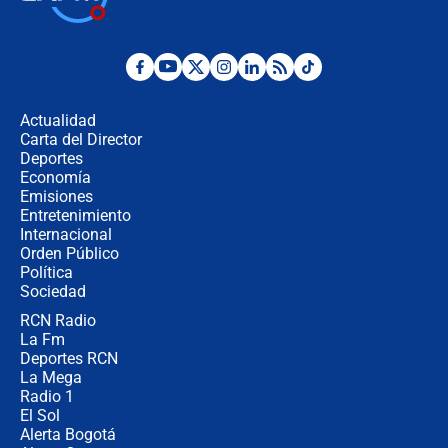
jueves 6 de agosto de 2026
Posesión de Abelardo De La Espriella
en Cali: ¿qué pasará con los
congresistas del Pacto Histórico que
Actualidad
no asistirán?
Carta del Director
Álvaro Uribe asistirá a la posesión y
Deportes
crece el pulso por la elección del
Economía
contralor
Emisiones
Entretenimiento
Internacional
🔴 EN VIVO | Noticiero La FM con
Orden Público
Juan Lozano - 6 de agosto de 2026
Política
Sociedad
RCN Radio
¿Por qué De la Espriella gobernará
La Fm
desde Barranquilla? Experto explica
la razón
Deportes RCN
La Mega
Radio 1
El Sol
Alerta Bogotá