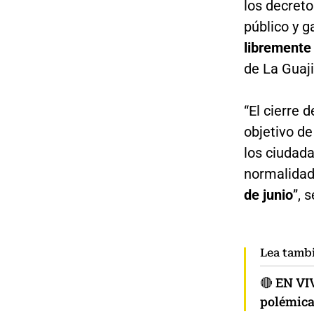
los decreto
público y g
libremente
de La Guaji
“El cierre 
objetivo de
los ciudada
normalida
de junio
”, 
Lea tamb
🔴 EN VI
polémica