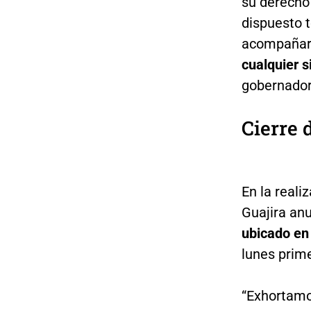
su derecho 
dispuesto t
acompañar 
cualquier 
gobernador
Cierre 
En la reali
Guajira an
ubicado en
lunes prime
“Exhortamo