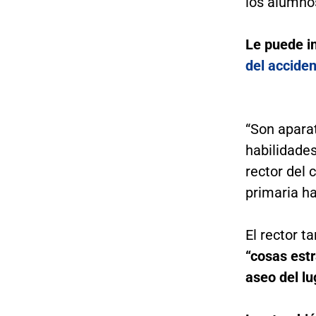
los alumnos
Le puede i
del accide
“Son aparat
habilidades
rector del 
primaria ha
El rector t
“cosas estr
aseo del lu