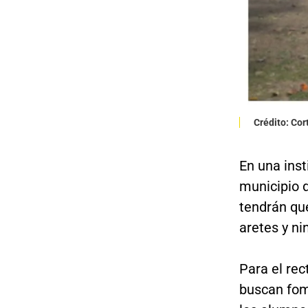
Crédito: Cor
En una ins
municipio 
tendrán que
aretes y ni
Para el rec
buscan fome